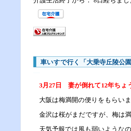
介護生活終了から： 8日経ちまし
車いすで行く「大乗寺丘陵公園
―
3月27日 妻が倒れて12年ち
大阪は梅満開の便りをもらい
金沢は桜がまだですが、梅は
天気予報では風も弱いようなの