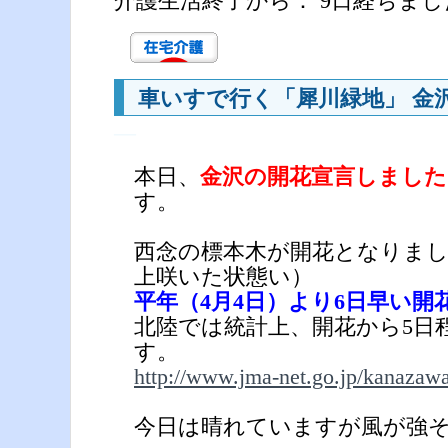
介護生活終了から： 9日経ちまし
車いすで行く「犀川緑地」 金
―
本日、
金沢の開花宣言しました
す。
西念の標本木が開花となりました
上咲いた状態い）
平年（4月4日）より6日早い開
北陸では統計上、開花から5日
す。
http://www.jma-net.go.jp/kanazaw
今日は晴れていますが風が強