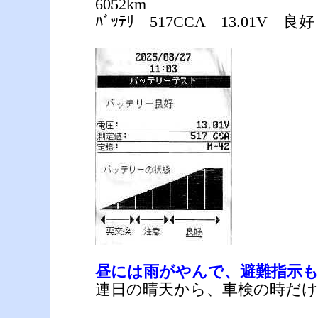
6052km
ﾊﾞｯﾃﾘ 517CCA 13.01V 良好
昼には雨がやんで、避難指示
連日の晴天から、車検の時だ