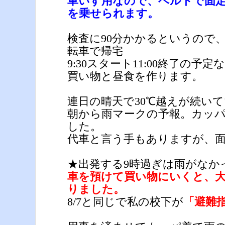
車いす用なので、ベルトで固
を乗せられます。
検査に90分かかるというので
転車で帰宅
9:30スタート11:00終了の予
買い物と昼食を作ります。
連日の晴天で30℃越えが続い
朝から雨マークの予報。カッ
した。
代車と言う手もありますが、
★出発する9時過ぎは雨がなか
車を預けて買い物にいくと、
りました。
8/7と同じで私の校下が
「避難