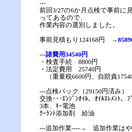
---
前回3/27の6か月点検で事前
ってあるので、
作業内容の選別しました。
事前見積もり124168円 →
858
--
-諸費用34540円
・検査手続 8800円
・法定費用 25740円
（重量税6600円、自賠責1754
---点検パック（29150円済み）
交換･･･ｴﾝｼﾞﾝｵｲﾙ、ｵｲﾙｴﾚﾒﾝﾄ、ﾌﾞ
3本、ｷｰ電池
ｸｰﾗﾝﾄ添加剤 給油
---追加作業----→ 追加作業はや