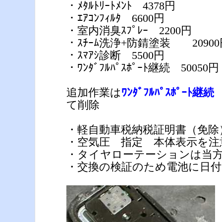
・ﾒﾀﾙﾄﾘｰﾄﾒﾝﾄ 4378円
・ｴｱｺﾝﾌｨﾙﾀ 6600円
・室内消臭ｽﾌﾟﾚｰ 2200円
・ｽﾁｰﾑ洗浄+防錆塗装 20900
・ｽﾏｱｼ診断 5500円
・ﾜﾝﾀﾞﾌﾙﾊﾟｽﾎﾟｰﾄ継続 50050円
追加作業は
ﾜﾝﾀﾞﾌﾙﾊﾟｽﾎﾟｰﾄ継続
て削除
・軽自動車税納税証明書（免除
・空気圧 指定 本体表示を注
・タイヤローテーションは当
・交換の検証のため電池に日