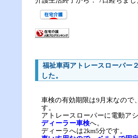
介護生活終了から： 7日経ちまし
福祉車両アトレースローパー２
した。
―
車検の有効期限は9月末なので
す。
アトレースローパーに電動ア
ディーラー車検
へ。
ディーラへは2km5分です。