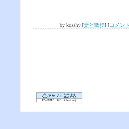
by
kosshy
[
妻と散歩
]
[
コメント(